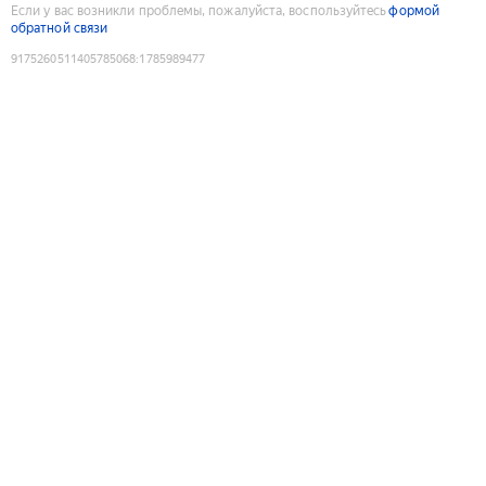
Если у вас возникли проблемы, пожалуйста, воспользуйтесь
формой
обратной связи
9175260511405785068
:
1785989477