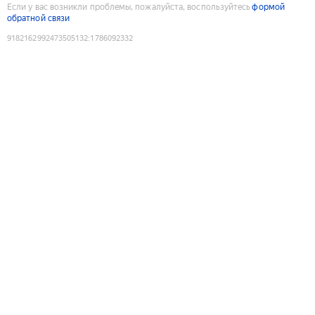
Если у вас возникли проблемы, пожалуйста, воспользуйтесь
формой
обратной связи
9182162992473505132
:
1786092332