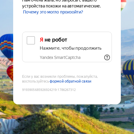
Нам очень жаль, но запросы с вашего
устройства похожи на автоматические.
Почему это могло произойти?
Я не робот
Нажмите, чтобы продолжить
Yandex SmartCaptcha
Если у вас возникли проблемы, пожалуйста,
воспользуйтесь
формой обратной связи
9193905685926924219
:
1786267312