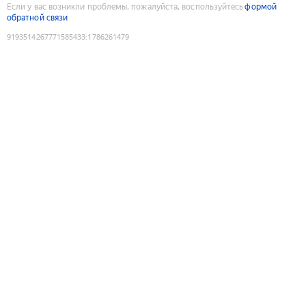
Если у вас возникли проблемы, пожалуйста, воспользуйтесь
формой
обратной связи
9193514267771585433
:
1786261479