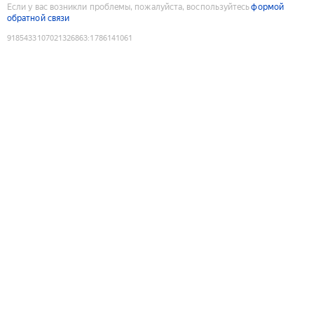
Если у вас возникли проблемы, пожалуйста, воспользуйтесь
формой
обратной связи
9185433107021326863
:
1786141061