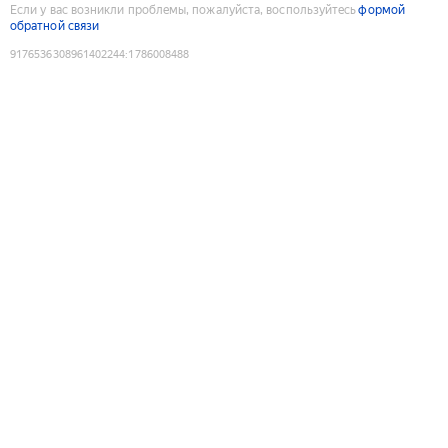
Если у вас возникли проблемы, пожалуйста, воспользуйтесь
формой
обратной связи
9176536308961402244
:
1786008488