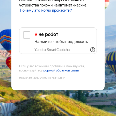
Нам очень жаль, но запросы с вашего
устройства похожи на автоматические.
Почему это могло произойти?
Я не робот
Нажмите, чтобы продолжить
Yandex SmartCaptcha
Если у вас возникли проблемы, пожалуйста,
воспользуйтесь
формой обратной связи
9187543913057947971
:
1786172514