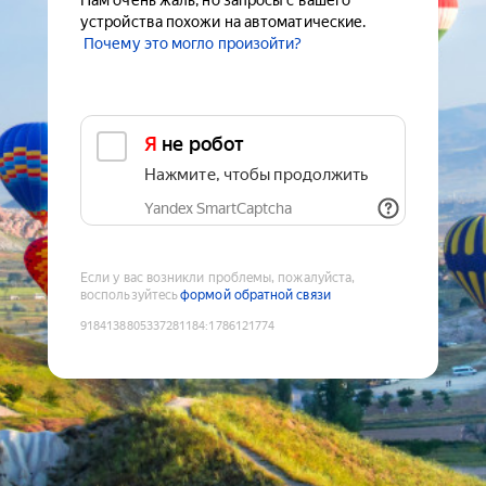
Нам очень жаль, но запросы с вашего
устройства похожи на автоматические.
Почему это могло произойти?
Я не робот
Нажмите, чтобы продолжить
Yandex SmartCaptcha
Если у вас возникли проблемы, пожалуйста,
воспользуйтесь
формой обратной связи
9184138805337281184
:
1786121774