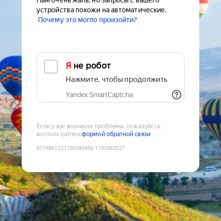
Нам очень жаль, но запросы с вашего
устройства похожи на автоматические.
Почему это могло произойти?
Я не робот
Нажмите, чтобы продолжить
Yandex SmartCaptcha
Если у вас возникли проблемы, пожалуйста,
воспользуйтесь
формой обратной связи
9174861223195080456
:
1785983527