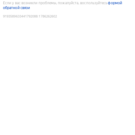
Если у вас возникли проблемы, пожалуйста, воспользуйтесь
формой
обратной связи
9193589633441792088
:
1786262602