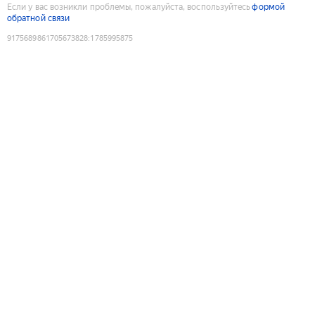
Если у вас возникли проблемы, пожалуйста, воспользуйтесь
формой
обратной связи
9175689861705673828
:
1785995875