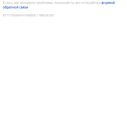
Если у вас возникли проблемы, пожалуйста, воспользуйтесь
формой
обратной связи
9177759064541548859
:
1786026709