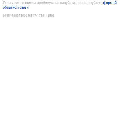
Если у вас возникли проблемы, пожалуйста, воспользуйтесь
формой
обратной связи
9185468837860936547
:
1786141593