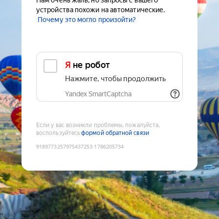
Нам очень жаль, но запросы с вашего
устройства похожи на автоматические.
Почему это могло произойти?
Я не робот
Нажмите, чтобы продолжить
Yandex SmartCaptcha
Если у вас возникли проблемы, пожалуйста,
воспользуйтесь
формой обратной связи
9189773257975437253
:
1786205734