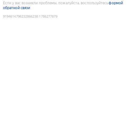
Если у вас возникли проблемы, пожалуйста, воспользуйтесь
формой
обратной связи
9194614796232866238
:
1786277879