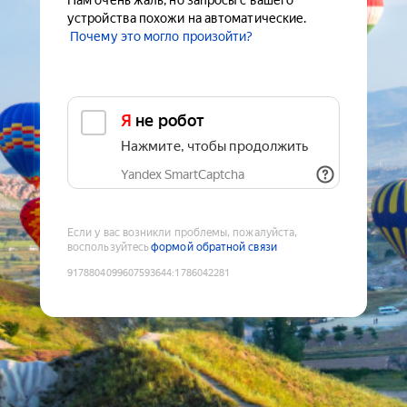
Нам очень жаль, но запросы с вашего
устройства похожи на автоматические.
Почему это могло произойти?
Я не робот
Нажмите, чтобы продолжить
Yandex SmartCaptcha
Если у вас возникли проблемы, пожалуйста,
воспользуйтесь
формой обратной связи
9178804099607593644
:
1786042281