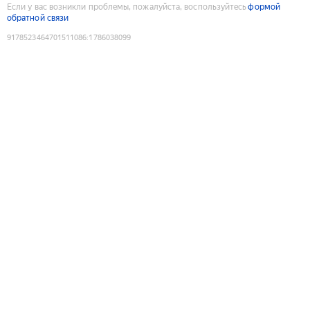
Если у вас возникли проблемы, пожалуйста, воспользуйтесь
формой
обратной связи
9178523464701511086
:
1786038099