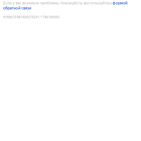
Если у вас возникли проблемы, пожалуйста, воспользуйтесь
формой
обратной связи
9188675981408379241
:
1786189383