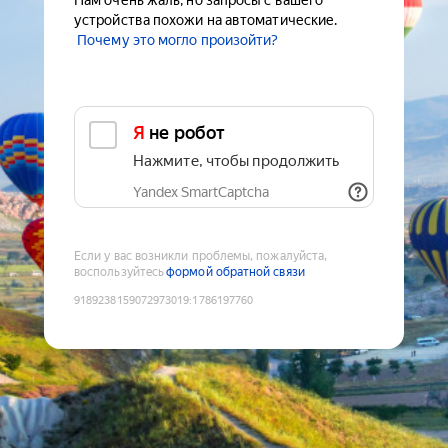
Нам очень жаль, но запросы с вашего
устройства похожи на автоматические.
Почему это могло произойти?
Я не робот
Нажмите, чтобы продолжить
Yandex SmartCaptcha
Если у вас возникли проблемы, пожалуйста,
воспользуйтесь
формой обратной связи
9189238159072973019
:
1786197760