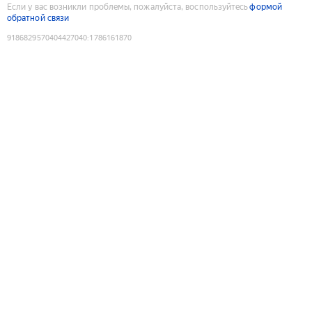
Если у вас возникли проблемы, пожалуйста, воспользуйтесь
формой
обратной связи
9186829570404427040
:
1786161870