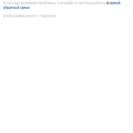
Если у вас возникли проблемы, пожалуйста, воспользуйтесь
формой
обратной связи
9197816696567250741
:
1786325591