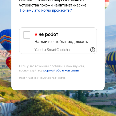
Нам очень жаль, но запросы с вашего
устройства похожи на автоматические.
Почему это могло произойти?
Я не робот
Нажмите, чтобы продолжить
Yandex SmartCaptcha
Если у вас возникли проблемы, пожалуйста,
воспользуйтесь
формой обратной связи
9183710881841452643
:
1786115398