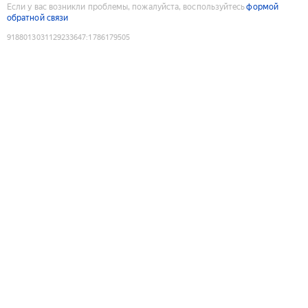
Если у вас возникли проблемы, пожалуйста, воспользуйтесь
формой
обратной связи
9188013031129233647
:
1786179505