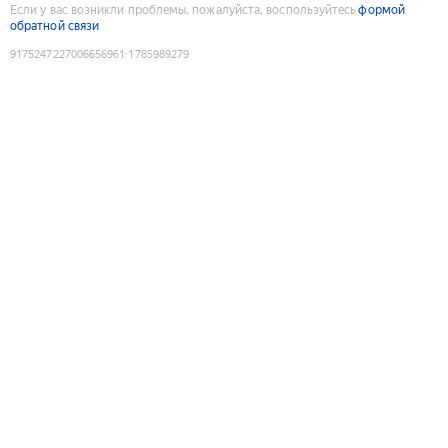
Если у вас возникли проблемы, пожалуйста, воспользуйтесь
формой
обратной связи
9175247227006656961
:
1785989279