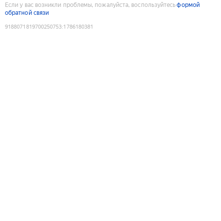
Если у вас возникли проблемы, пожалуйста, воспользуйтесь
формой
обратной связи
9188071819700250753
:
1786180381