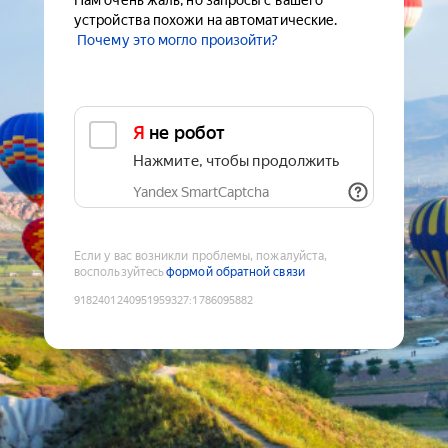
Нам очень жаль, но запросы с вашего
устройства похожи на автоматические.
Почему это могло произойти?
Я не робот
Нажмите, чтобы продолжить
Yandex SmartCaptcha
Если у вас возникли проблемы, пожалуйста,
воспользуйтесь
формой обратной связи
9182401240951959327
:
1786095882