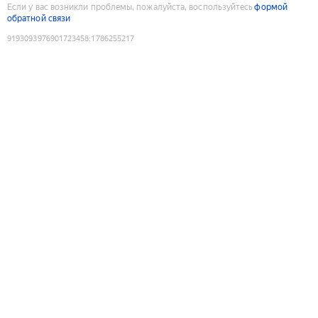
Если у вас возникли проблемы, пожалуйста, воспользуйтесь
формой
обратной связи
9193093976901723458
:
1786255217