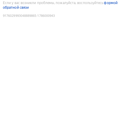
Если у вас возникли проблемы, пожалуйста, воспользуйтесь
формой
обратной связи
9176029993048889865
:
1786000943