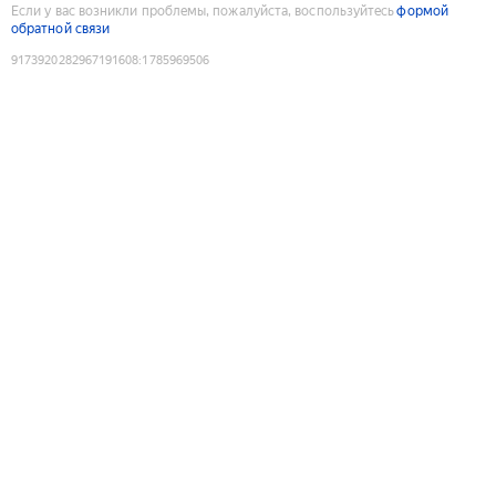
Если у вас возникли проблемы, пожалуйста, воспользуйтесь
формой
обратной связи
9173920282967191608
:
1785969506