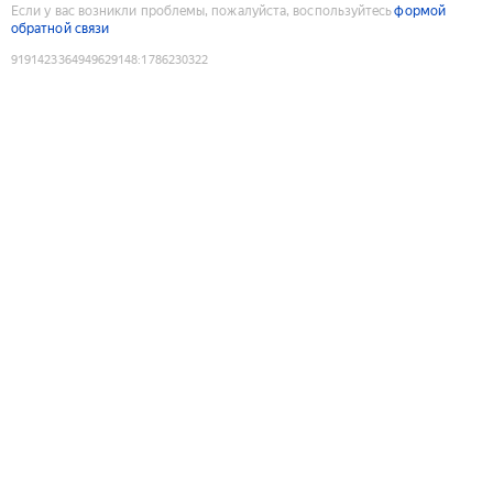
Если у вас возникли проблемы, пожалуйста, воспользуйтесь
формой
обратной связи
9191423364949629148
:
1786230322