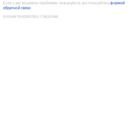
Если у вас возникли проблемы, пожалуйста, воспользуйтесь
формой
обратной связи
9192949791629007653
:
1786253068