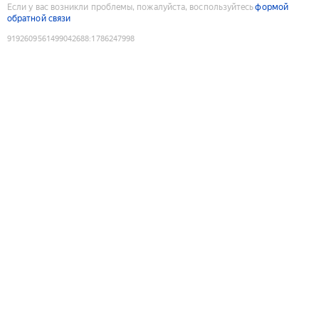
Если у вас возникли проблемы, пожалуйста, воспользуйтесь
формой
обратной связи
9192609561499042688
:
1786247998