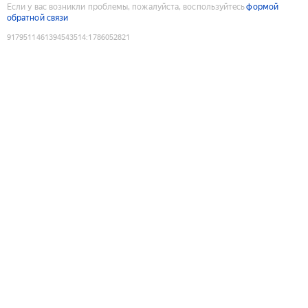
Если у вас возникли проблемы, пожалуйста, воспользуйтесь
формой
обратной связи
9179511461394543514
:
1786052821