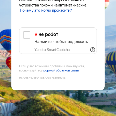
Нам очень жаль, но запросы с вашего
устройства похожи на автоматические.
Почему это могло произойти?
Я не робот
Нажмите, чтобы продолжить
Yandex SmartCaptcha
Если у вас возникли проблемы, пожалуйста,
воспользуйтесь
формой обратной связи
9179987404504488700
:
1786059913