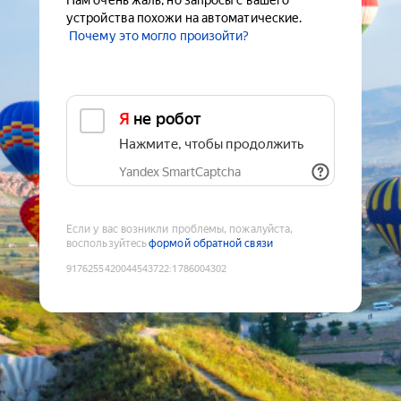
Нам очень жаль, но запросы с вашего
устройства похожи на автоматические.
Почему это могло произойти?
Я не робот
Нажмите, чтобы продолжить
Yandex SmartCaptcha
Если у вас возникли проблемы, пожалуйста,
воспользуйтесь
формой обратной связи
9176255420044543722
:
1786004302