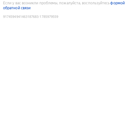
Если у вас возникли проблемы, пожалуйста, воспользуйтесь
формой
обратной связи
9174594941463187683
:
1785979559