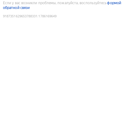
Если у вас возникли проблемы, пожалуйста, воспользуйтесь
формой
обратной связи
9187351629653788331
:
1786169649