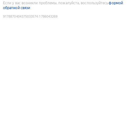
Если у вас возникли проблемы, пожалуйста, воспользуйтесь
формой
обратной связи
9178870404375033574
:
1786043269