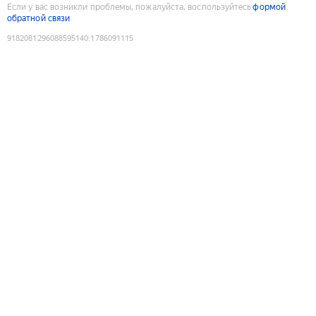
Если у вас возникли проблемы, пожалуйста, воспользуйтесь
формой
обратной связи
9182081296088595140
:
1786091115