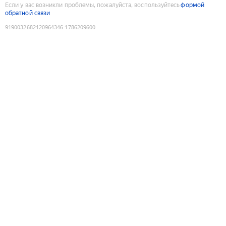
Если у вас возникли проблемы, пожалуйста, воспользуйтесь
формой
обратной связи
9190032682120964346
:
1786209600