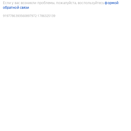
Если у вас возникли проблемы, пожалуйста, воспользуйтесь
формой
обратной связи
9197786393560897972
:
1786325139