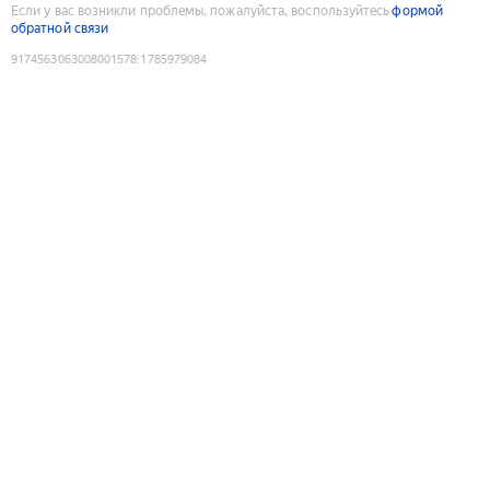
Если у вас возникли проблемы, пожалуйста, воспользуйтесь
формой
обратной связи
9174563063008001578
:
1785979084