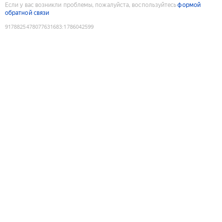
Если у вас возникли проблемы, пожалуйста, воспользуйтесь
формой
обратной связи
9178825478077631683
:
1786042599