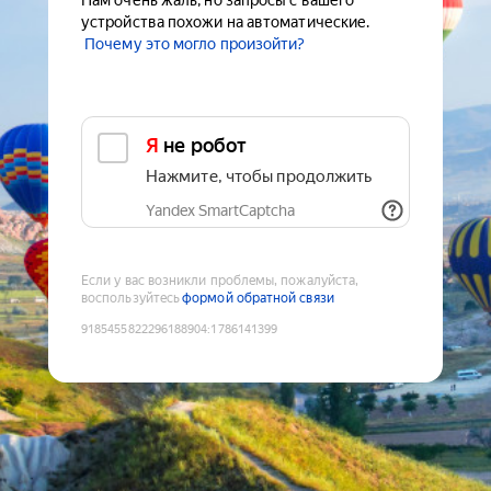
Нам очень жаль, но запросы с вашего
устройства похожи на автоматические.
Почему это могло произойти?
Я не робот
Нажмите, чтобы продолжить
Yandex SmartCaptcha
Если у вас возникли проблемы, пожалуйста,
воспользуйтесь
формой обратной связи
9185455822296188904
:
1786141399