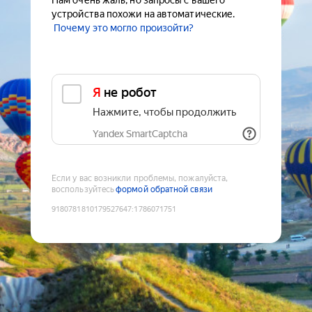
Нам очень жаль, но запросы с вашего
устройства похожи на автоматические.
Почему это могло произойти?
Я не робот
Нажмите, чтобы продолжить
Yandex SmartCaptcha
Если у вас возникли проблемы, пожалуйста,
воспользуйтесь
формой обратной связи
9180781810179527647
:
1786071751