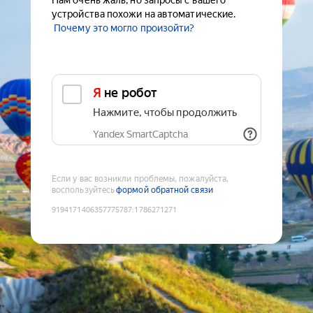
Нам очень жаль, но запросы с вашего
устройства похожи на автоматические.
Почему это могло произойти?
Я не робот
Нажмите, чтобы продолжить
Yandex SmartCaptcha
Если у вас возникли проблемы, пожалуйста,
воспользуйтесь
формой обратной связи
9194171406357775787
:
1786271271