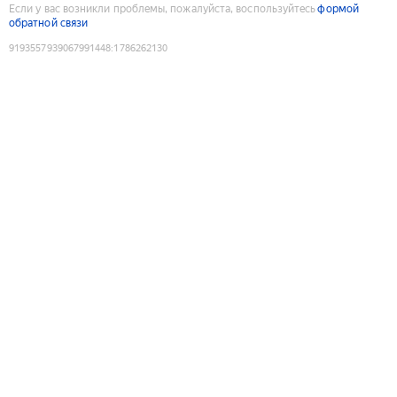
Если у вас возникли проблемы, пожалуйста, воспользуйтесь
формой
обратной связи
9193557939067991448
:
1786262130