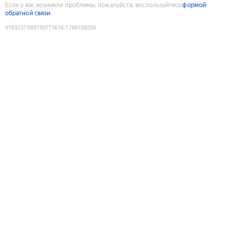
Если у вас возникли проблемы, пожалуйста, воспользуйтесь
формой
обратной связи
9183231589730771616
:
1786108256