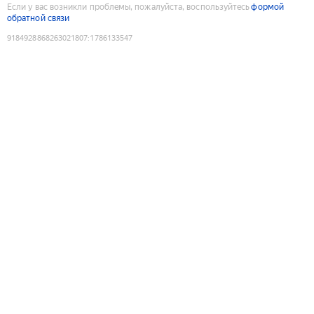
Если у вас возникли проблемы, пожалуйста, воспользуйтесь
формой
обратной связи
9184928868263021807
:
1786133547