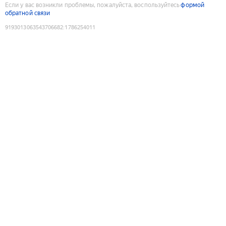
Если у вас возникли проблемы, пожалуйста, воспользуйтесь
формой
обратной связи
9193013063543706682
:
1786254011